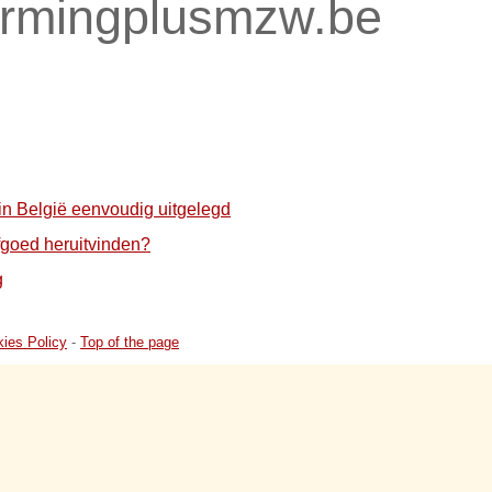
ormingplusmzw.be
n België eenvoudig uitgelegd
fgoed heruitvinden?
g
ies Policy
-
Top of the page