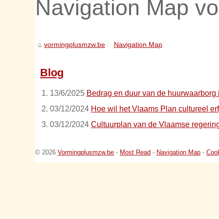
Navigation Map v
vormingplusmzw.be
Navigation Map
Blog
13/6/2025
Bedrag en duur van de huurwaarborg i
03/12/2024
Hoe wil het Vlaams Plan cultureel er
03/12/2024
Cultuurplan van de Vlaamse regerin
© 2026
Vormingplusmzw.be
-
Most Read
-
Navigation Map
-
Cook