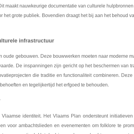
 Dit maakt nauwkeurige documentatie van culturele hulpbronnen
r het grote publiek. Bovendien draagt ​​het bij aan het behoud 
turele infrastructuur
 van oude gebouwen. Deze bouwwerken moeten naar moderne m
arde. De inspanningen zijn gericht op het beschermen van tra
ovatieprojecten die traditie en functionaliteit combineren. Deze
ehoeften en tegelijkertijd het erfgoed te behouden.
w
 Vlaamse identiteit. Het Vlaams Plan ondersteunt initiatieven
ingen voor ambachtslieden en evenementen om folklore te pro