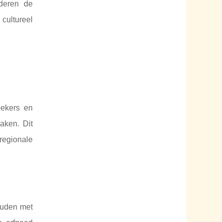
rderen de
cultureel
oekers en
aken. Dit
regionale
ouden met