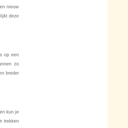
n ​​nieuw
ijkt deze
rs op een
kunnen zo
een breder
en kun je
n trekken