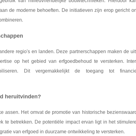
gebruik van milieuvriendelijke bouwtechnieken. Hierdoor ka
aan de moderne behoeften. De initiatieven zijn erop gericht 
ombineren.
rschappen
ndere regio's en landen. Deze partnerschappen maken de uit
ertise op het gebied van erfgoedbehoud te versterken. Inter
iseren. Dit vergemakkelijkt de toegang tot financi
ed heruitvinden?
jke assen. Het omvat de promotie van historische bezienswaar
 te betrekken. De potentiële impact ervan ligt in het stimule
gratie van erfgoed in duurzame ontwikkeling te versterken.