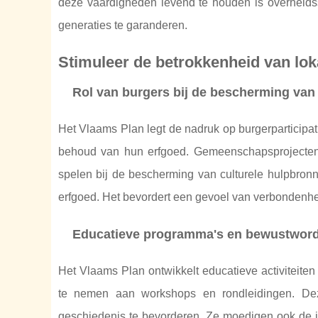
deze vaardigheden levend te houden is overheidss
generaties te garanderen.
Stimuleer de betrokkenheid van l
Rol van burgers bij de bescherming van
Het Vlaams Plan legt de nadruk op burgerparticipati
behoud van hun erfgoed. Gemeenschapsprojecten b
spelen bij de bescherming van culturele hulpbron
erfgoed. Het bevordert een gevoel van verbondenhei
Educatieve programma's en bewustwor
Het Vlaams Plan ontwikkelt educatieve activiteite
te nemen aan workshops en rondleidingen. Dez
geschiedenis te bevorderen. Ze moedigen ook de in