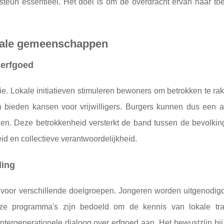
teun essentieel. Het doel is om de overdracht ervan naar to
okale gemeenschappen
 erfgoed
e. Lokale initiatieven stimuleren bewoners om betrokken te rak
ieden kansen voor vrijwilligers. Burgers kunnen dus een ac
nen. Deze betrokkenheid versterkt de band tussen de bevolkin
d en collectieve verantwoordelijkheid.
ding
n voor verschillende doelgroepen. Jongeren worden uitgenodig
e programma's zijn bedoeld om de kennis van lokale tra
tergenerationele dialoog over erfgoed aan. Het bewustzijn bij 