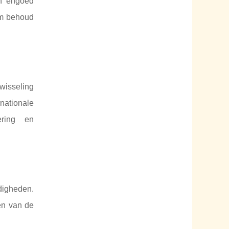
n erfgoed
om behoud
wisseling
nationale
ering en
digheden.
ren van de