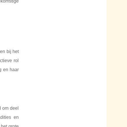
ekomstige
en bij het
tieve rol
g en haar
d om deel
dities en
het grote