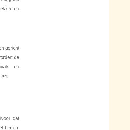
 wekken en
en gericht
ordert de
tivals en
goed.
rvoor dat
et heden.